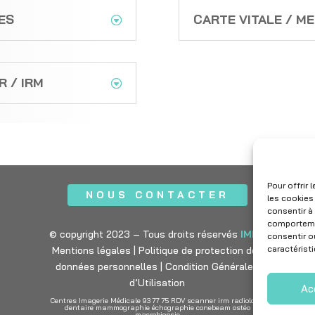
ES
CARTE VITALE / M
 / IRM
Pour offrir
NOUS CONTACTER
les cookies
consentir à
comportemen
© copyright 2023 – Tous droits réservés
IMPF
consentir o
caractérist
Mentions légales
|
Politique de protection des
données personnelles
|
Condition Générales
d’Utilisation
Ac
Centres Imagerie Médicale 93 77 75 RDV scanner irm radiologie
dentaire mammographie échographie conebeam ostéo
macrobiopsie